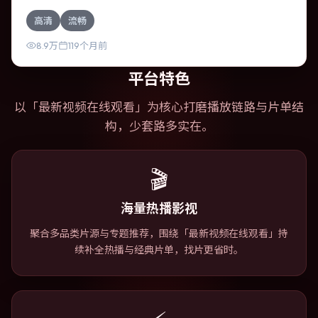
作为一部奇幻作品，故事从日常裂缝切入，逐步推向不可逆
高清
流畅
转的结局；视听语言统一，情感落点克制有力。
8.9万
119个月前
平台特色
以「
最新视频在线观看
」为核心打磨播放链路与片单结
构，少套路多实在。
🎬
海量热播影视
聚合多品类片源与专题推荐，围绕「最新视频在线观看」持
续补全热播与经典片单，找片更省时。