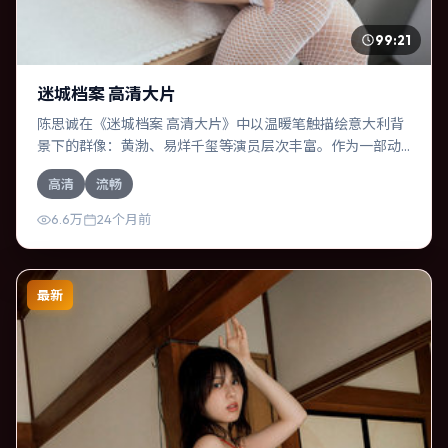
99:21
迷城档案 高清大片
陈思诚在《迷城档案 高清大片》中以温暖笔触描绘意大利背
景下的群像：黄渤、易烊千玺等演员层次丰富。作为一部动
漫作品，故事从日常裂缝切入，逐步推向不可逆转的结局；
高清
流畅
视听语言统一，情感落点克制有力。
6.6万
24个月前
最新