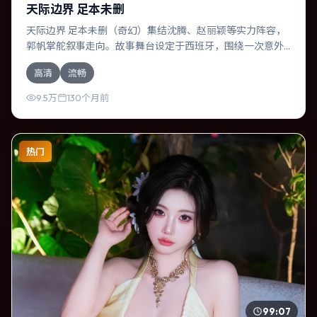
天际边界 足本未删
天际边界 足本未删（奇幻）集结沈腾、赵丽颖等实力阵容，
郭帆掌舵叙事走向。故事舞台设定于西班牙，围绕一次意外
选择展开连锁反应；配乐与色彩高度服务于主题，结尾留白
高清
流畅
耐人寻味。
9.5万
130个月前
热门
99:07