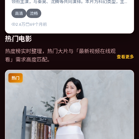
领衔主演，与秦昊、沈腾等共同演绎。本片为科幻类型，主
要班底与取景来自中国大陆。一桩旧案被重新翻出，真相与
高清
流畅
谎言交织。影片整体气质浓烈，节奏紧凑，人物动机清晰，
适合喜欢强情节与细腻表演的观众。
2.6万
69个月前
热门电影
热度榜实时整理，热门大片与「
最新视频在线观
查看更多
看
」需求高度匹配。
热门