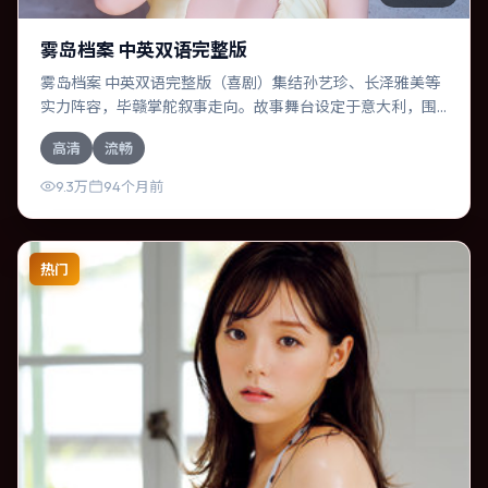
雾岛档案 中英双语完整版
雾岛档案 中英双语完整版（喜剧）集结孙艺珍、长泽雅美等
实力阵容，毕赣掌舵叙事走向。故事舞台设定于意大利，围
绕一次意外选择展开连锁反应；配乐与色彩高度服务于主
高清
流畅
题，结尾留白耐人寻味。
9.3万
94个月前
热门