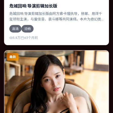
危城回响 导演剪辑加长版
危城回响 导演剪辑加长版由阿方索·卡隆执导，杨幂、易烊千
玺领衔主演，与雷佳音、裴斗娜等共同演绎。本片为奇幻类
型，主要班底与取景来自法国。一次跨国行动在暴雨夜失
高清
流畅
控，信任瞬间崩塌。影片整体气质明快，节奏紧凑，人物动
机清晰，适合喜欢强情节与细腻表演的观众。
5.8万
63个月前
最新