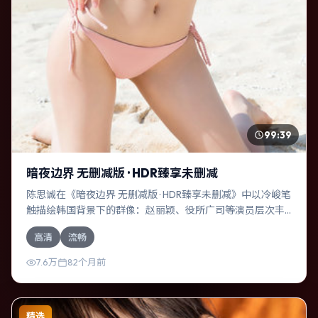
99:39
暗夜边界 无删减版 · HDR臻享未删减
陈思诚在《暗夜边界 无删减版 · HDR臻享未删减》中以冷峻笔
触描绘韩国背景下的群像：赵丽颖、役所广司等演员层次丰
富。作为一部奇幻作品，故事从日常裂缝切入，逐步推向不
高清
流畅
可逆转的结局；视听语言统一，情感落点克制有力。
7.6万
82个月前
精选