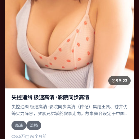
99:23
失控追缉 极速高清 · 影院同步高清
失控追缉 极速高清 · 影院同步高清（传记）集结王凯、苍井优
等实力阵容，罗素兄弟掌舵叙事走向。故事舞台设定于中国
台湾，围绕一次意外选择展开连锁反应；配乐与色彩高度服
高清
流畅
务于主题，结尾留白耐人寻味。
5.5万
96个月前