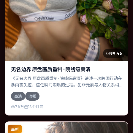
99:46
无名边界 原盘画质重制 · 院线级高清
《无名边界 原盘画质重制 · 院线级高清》讲述一次跨国行动在
暴雨夜失控，信任瞬间崩塌的过程。犯罪元素与人物关系相
互咬合，木村拓哉、黄渤的对手戏尤为出彩。导演罗素兄弟
高清
流畅
善于在长镜头中积蓄张力，本片亦在澳大利亚实地取景，增
强真实质感。
7.8万
18个月前
最新