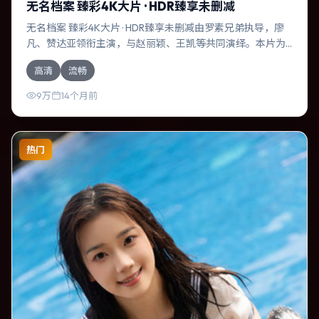
无名档案 臻彩4K大片 · HDR臻享未删减
无名档案 臻彩4K大片 · HDR臻享未删减由罗素兄弟执导，廖
凡、赞达亚领衔主演，与赵丽颖、王凯等共同演绎。本片为
喜剧类型，主要班底与取景来自中国大陆。人工智能介入司
高清
流畅
法审判，人性边界遭遇拷问。影片整体气质压抑，节奏紧
凑，人物动机清晰，适合喜欢强情节与细腻表演的观众。
9万
14个月前
热门