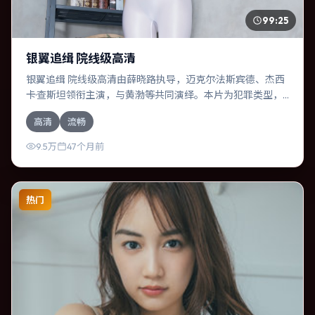
99:25
银翼追缉 院线级高清
银翼追缉 院线级高清由薛晓路执导，迈克尔·法斯宾德、杰西
卡·查斯坦领衔主演，与黄渤等共同演绎。本片为犯罪类型，
主要班底与取景来自日本。两代人的隔阂在故乡小城被慢慢
高清
流畅
缝合。影片整体气质温暖，节奏紧凑，人物动机清晰，适合
喜欢强情节与细腻表演的观众。
9.5万
47个月前
热门