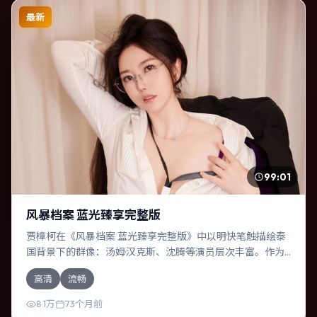
最新
99:01
风暴档案 蓝光臻享完整版
贾樟柯在《风暴档案 蓝光臻享完整版》中以明快笔触描绘泰
国背景下的群像：汤姆·汉克斯、沈腾等演员层次丰富。作为
一部传记作品，故事从日常裂缝切入，逐步推向不可逆转的
高清
流畅
结局；视听语言统一，情感落点克制有力。
8.1万
73个月前