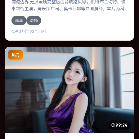
南港边界 无损画质完整版由薛晓路执导，凯特·布兰切特、谭
卓领衔主演，与役所广司、奥卡菲娜等共同演绎。本片为科
幻类型，主要班底与取景来自法国。一次跨国行动在暴雨夜
高清
流畅
失控，信任瞬间崩塌。影片整体气质克制，节奏紧凑，人物
动机清晰，适合喜欢强情节与细腻表演的观众。
9.3万
92个月前
热门
99:24