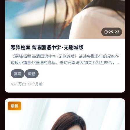
99:22
寒锋档案 高清国语中字 · 无删减版
《寒锋档案 高清国语中字 · 无删减版》讲述失散多年的兄妹在
边境小镇意外重逢的过程。奇幻元素与人物关系相互咬合，
莱昂纳多·迪卡普里奥、黄渤的对手戏尤为出彩。导演达米恩·
高清
流畅
查泽雷善于在长镜头中积蓄张力，本片亦在中国大陆实地取
景，增强真实质感。
7.1万
132个月前
最新